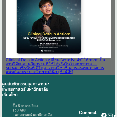
Clinical Data in Action เปลี่ยน “งานประจำ” ให้กลายเป็น
งานวิจัยและนวัตกรรมที่ใช้ได้จริงในโรงพยาบาล —
รศ.นพ.วชิรนันท์ ศิริกุล : ภาควิชาชีวสารสนเทศทางการ
แพทย์และระบาดวิทยาคลินิก (BioCE)
ศูนย์นวัตกรรมสุขภาพคณะ
แพทยศาสตร์ มหาวิทยาลัย
เชียงใหม่
ชั้น 5 อาคารเรียน
รวม คณะ
Connect
Face
Mai
T
แพทยศาสตร์ มหาวิทยาลัย