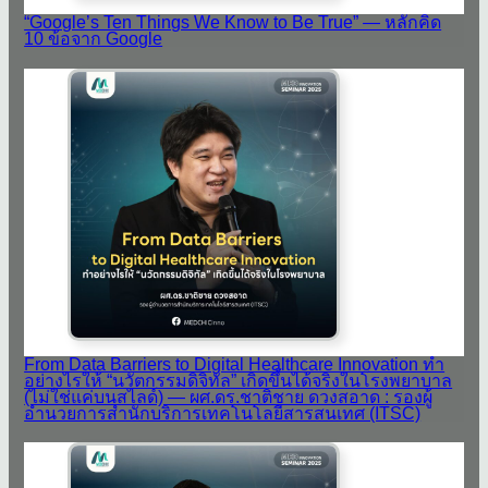
“Google’s Ten Things We Know to Be True” — หลักคิด
10 ข้อจาก Google
From Data Barriers to Digital Healthcare Innovation ทำ
อย่างไรให้ “นวัตกรรมดิจิทัล” เกิดขึ้นได้จริงในโรงพยาบาล
(ไม่ใช่แค่บนสไลด์) — ผศ.ดร.ชาติชาย ดวงสอาด : รองผู้
อำนวยการสำนักบริการเทคโนโลยีสารสนเทศ (ITSC)