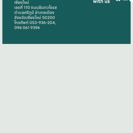
with us
เชียงใหม่
เลขที่ 110 ถนนอินทวโรรส
ตำบลศรีภูมิ อำเภอเมือง
จังหวัดเชียงใหม่ 50200
โทรศัพท์ 053-936-204,
096 061 9394