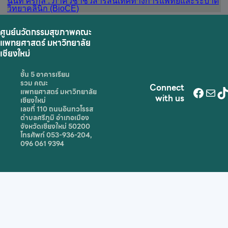
นันท์ ศิริกุล : ภาควิชาชีวสารสนเทศทางการแพทย์และระบาด
วิทยาคลินิก (BioCE)
ศูนย์นวัตกรรมสุขภาพคณะ
แพทยศาสตร์ มหาวิทยาลัย
เชียงใหม่
ชั้น 5 อาคารเรียน
รวม คณะ
Connect
Face
Mai
T
แพทยศาสตร์ มหาวิทยาลัย
with us
เชียงใหม่
เลขที่ 110 ถนนอินทวโรรส
ตำบลศรีภูมิ อำเภอเมือง
จังหวัดเชียงใหม่ 50200
โทรศัพท์ 053-936-204,
096 061 9394