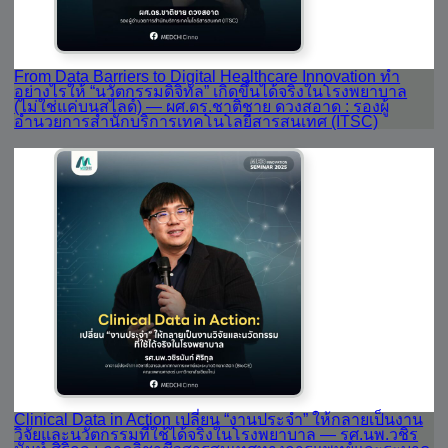
From Data Barriers to Digital Healthcare Innovation ทำ
อย่างไรให้ “นวัตกรรมดิจิทัล” เกิดขึ้นได้จริงในโรงพยาบาล
(ไม่ใช่แค่บนสไลด์) — ผศ.ดร.ชาติชาย ดวงสอาด : รองผู้
อำนวยการสำนักบริการเทคโนโลยีสารสนเทศ (ITSC)
Clinical Data in Action เปลี่ยน “งานประจำ” ให้กลายเป็นงาน
วิจัยและนวัตกรรมที่ใช้ได้จริงในโรงพยาบาล — รศ.นพ.วชิร