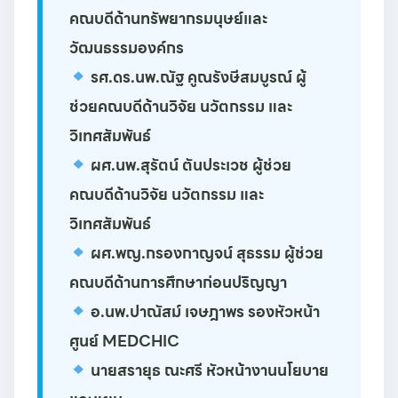
คณบดีด้านทรัพยากรมนุษย์และ
วัฒนธรรมองค์กร
รศ.ดร.นพ.ณัฐ คูณรังษีสมบูรณ์
ผู้
ช่วยคณบดีด้านวิจัย นวัตกรรม และ
วิเทศสัมพันธ์
ผศ.นพ.สุรัตน์ ตันประเวช
ผู้ช่วย
คณบดีด้านวิจัย นวัตกรรม และ
วิเทศสัมพันธ์
ผศ.พญ.กรองกาญจน์ สุธรรม
ผู้ช่วย
คณบดีด้านการศึกษาก่อนปริญญา
อ.นพ.ปาณัสม์ เจษฎาพร
รองหัวหน้า
ศูนย์ MEDCHIC
นายสรายุธ ณะศรี
หัวหน้างานนโยบาย