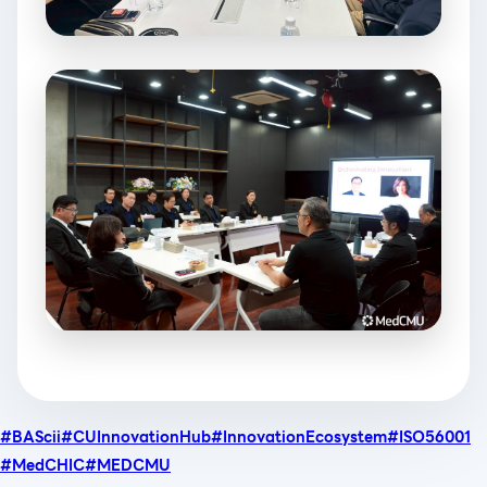
#BAScii
#CUInnovationHub
#InnovationEcosystem
#ISO56001
#MedCHIC
#MEDCMU