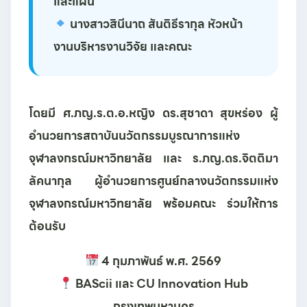
และแผน
นางสาวสินีนาถ สันติธีรากุล
หัวหน้า
งานบริหารงานวิจัย และคณะ
โดยมี
ศ.ภญ.ร.ต.อ.หญิง ดร.สุชาดา สุขหร่อง
ผู้
อำนวยการสถาบันนวัตกรรมบูรณาการแห่ง
จุฬาลงกรณ์มหาวิทยาลัย และ
ร.ภญ.ดร.จิตติมา
ลัคนากุล
ผู้อำนวยการศูนย์กลางนวัตกรรมแห่ง
จุฬาลงกรณ์มหาวิทยาลัย พร้อมคณะ ร่วมให้การ
ต้อนรับ
4 กุมภาพันธ์ พ.ศ. 2569
BAScii และ CU Innovation Hub
กรุงเทพมหานคร