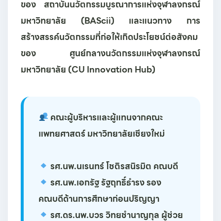
ของ
สถาบันนวัตกรรมบูรณาการแห่งจุฬาลงกรณ์
มหาวิทยาลัย (BAScii)
และแนวทาง
การ
สร้างสรรค์นวัตกรรมที่ก่อให้เกิดประโยชน์ต่อสังคม
ของ
ศูนย์กลางนวัตกรรมแห่งจุฬาลงกรณ์
มหาวิทยาลัย (CU Innovation Hub)
คณะผู้บริหารและผู้แทนจากคณะ
แพทยศาสตร์ มหาวิทยาลัยเชียงใหม่
รศ.นพ.นเรนทร์ โชติรสนิรมิต
คณบดี
รศ.นพ.เอกรัฐ รัฐฤทธิ์ธำรง
รอง
คณบดีด้านการศึกษาก่อนปริญญา
รศ.ดร.นพ.บวร วิทยชำนาญกุล
ผู้ช่วย