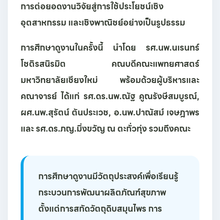
การต่อยอดงานวิจัยสู่การใช้ประโยชน์เชิง
อุตสาหกรรม และเชิงพาณิชย์อย่างเป็นรูปธรรม
การศึกษาดูงานในครั้งนี้ นำโดย
รศ.นพ.นเรนทร์
โชติรสนิรมิต
คณบดีคณะแพทยศาสตร์
มหาวิทยาลัยเชียงใหม่ พร้อมด้วยผู้บริหารและ
คณาจารย์ ได้แก่
รศ.ดร.นพ.ณัฐ คูณรังษีสมบูรณ์
,
ผศ.นพ.สุรัตน์ ตันประเวช
,
อ.นพ.ปาณัสม์ เจษฎาพร
และ
รศ.ดร.ภญ.มิ่งขวัญ ณ ตะกั่วทุ่ง
รวมถึงคณะ
การศึกษาดูงานมีวัตถุประสงค์เพื่อเรียนรู้
กระบวนการพัฒนาผลิตภัณฑ์สุขภาพ
ตั้งแต่การสกัดวัตถุดิบสมุนไพร การ