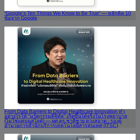
“Google’s Ten Things We Know to Be True” — หลักคิด 10
ข้อจาก Google
From Data Barriers to Digital Healthcare Innovation ทำ
อย่างไรให้ “นวัตกรรมดิจิทัล” เกิดขึ้นได้จริงในโรงพยาบาล
(ไม่ใช่แค่บนสไลด์) — ผศ.ดร.ชาติชาย ดวงสอาด : รองผู้
อำนวยการสำนักบริการเทคโนโลยีสารสนเทศ (ITSC)