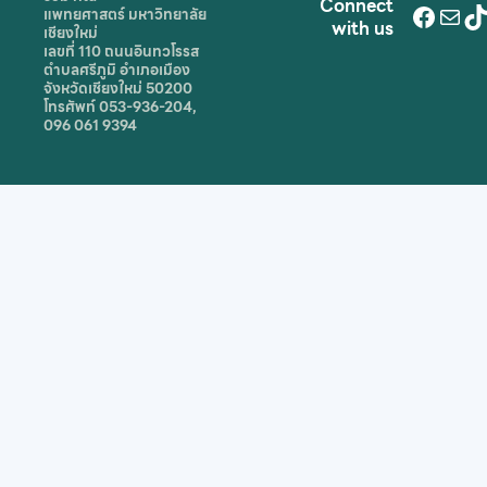
Connect
Face
Mai
T
แพทยศาสตร์ มหาวิทยาลัย
with us
เชียงใหม่
เลขที่ 110 ถนนอินทวโรรส
ตำบลศรีภูมิ อำเภอเมือง
จังหวัดเชียงใหม่ 50200
โทรศัพท์ 053-936-204,
096 061 9394