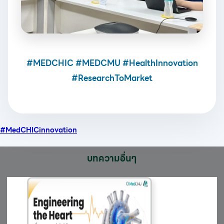
#MEDCHIC #MEDCMU #HealthInnovation
#ResearchToMarket
#MedCHIC
innovation
บทความอื่นๆ