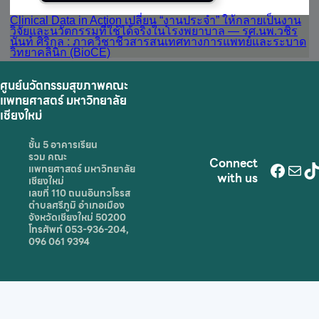
Clinical Data in Action เปลี่ยน “งานประจำ” ให้กลายเป็นงาน
วิจัยและนวัตกรรมที่ใช้ได้จริงในโรงพยาบาล — รศ.นพ.วชิร
นันท์ ศิริกุล : ภาควิชาชีวสารสนเทศทางการแพทย์และระบาด
วิทยาคลินิก (BioCE)
ศูนย์นวัตกรรมสุขภาพคณะ
แพทยศาสตร์ มหาวิทยาลัย
เชียงใหม่
ชั้น 5 อาคารเรียน
รวม คณะ
Connect
Face
Mai
T
แพทยศาสตร์ มหาวิทยาลัย
with us
เชียงใหม่
เลขที่ 110 ถนนอินทวโรรส
ตำบลศรีภูมิ อำเภอเมือง
จังหวัดเชียงใหม่ 50200
โทรศัพท์ 053-936-204,
096 061 9394