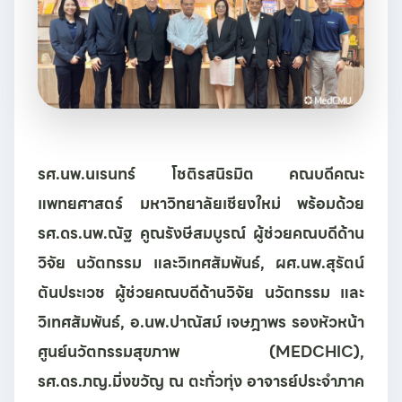
รศ.นพ.นเรนทร์ โชติรสนิรมิต คณบดีคณะ
แพทยศาสตร์ มหาวิทยาลัยเชียงใหม่ พร้อมด้วย
รศ.ดร.นพ.ณัฐ คูณรังษีสมบูรณ์ ผู้ช่วยคณบดีด้าน
วิจัย นวัตกรรม และวิเทศสัมพันธ์, ผศ.นพ.สุรัตน์
ตันประเวช ผู้ช่วยคณบดีด้านวิจัย นวัตกรรม และ
วิเทศสัมพันธ์, อ.นพ.ปาณัสม์ เจษฎาพร รองหัวหน้า
ศูนย์นวัตกรรมสุขภาพ (MEDCHIC),
รศ.ดร.ภญ.มิ่งขวัญ ณ ตะกั่วทุ่ง อาจารย์ประจำภาค