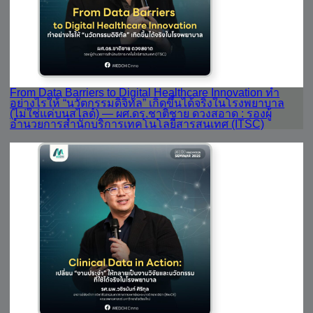
From Data Barriers to Digital Healthcare Innovation ทำ
อย่างไรให้ “นวัตกรรมดิจิทัล” เกิดขึ้นได้จริงในโรงพยาบาล
(ไม่ใช่แค่บนสไลด์) — ผศ.ดร.ชาติชาย ดวงสอาด : รองผู้
อำนวยการสำนักบริการเทคโนโลยีสารสนเทศ (ITSC)