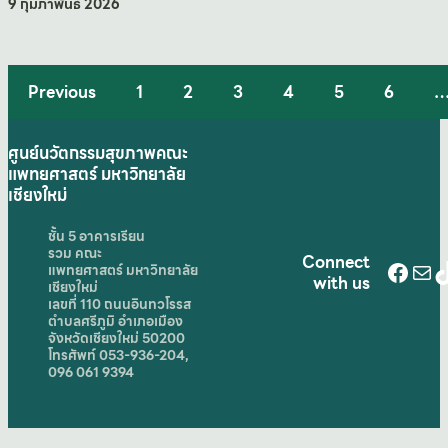
9 กุมภาพันธ์ 2026
Previous
1
2
3
4
5
6
ศูนย์นวัตกรรมสุขภาพคณะ
แพทยศาสตร์ มหาวิทยาลัย
เชียงใหม่
ชั้น 5 อาคารเรียน
รวม คณะ
Connect
Face
Mai
T
แพทยศาสตร์ มหาวิทยาลัย
with us
เชียงใหม่
เลขที่ 110 ถนนอินทวโรรส
ตำบลศรีภูมิ อำเภอเมือง
จังหวัดเชียงใหม่ 50200
โทรศัพท์ 053-936-204,
096 061 9394