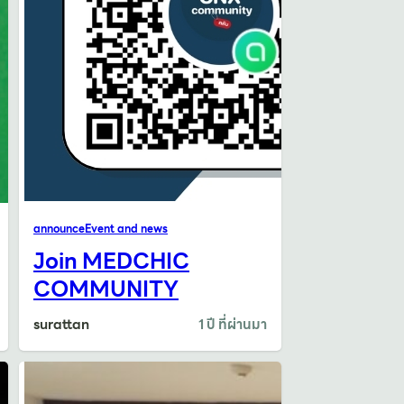
announce
Event and news
Join MEDCHIC
COMMUNITY
surattan
1 ปี ที่ผ่านมา