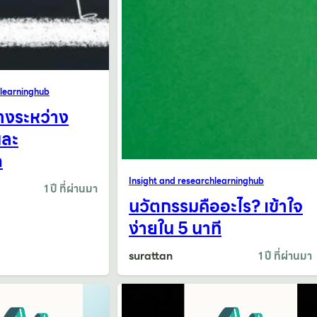
learninghub
างระหว่าง
และ
n
Insight and research
learninghub
1 ปี ที่ผ่านมา
นวัตกรรมคืออะไร? เข้าใจ
ง่ายใน 5 นาที
surattan
1 ปี ที่ผ่านมา